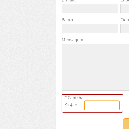
E-mail:
Ende
Bairro:
Cida
Mensagem:
* Captcha:
9+4 =