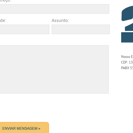
reço:
de:
Assunto:
Nosso E
CEP: 13
PABX 5