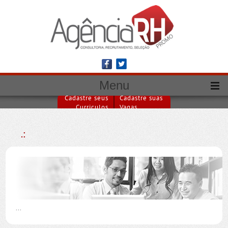
Menu
Cadastre seus
Cadastre suas
Curriculos
Vagas
.:
...